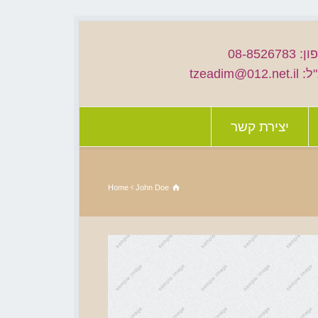
08-852678
tzeadim@012.
יצירת קשר
Home
John Doe