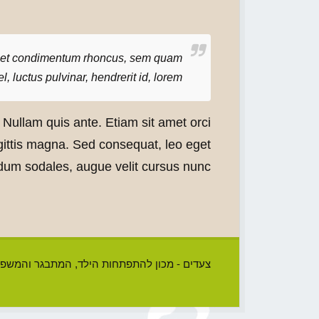
 eget condimentum rhoncus, sem quam
luctus pulvinar, hendrerit id, lorem.
Nullam quis ante. Etiam sit amet orci
agittis magna. Sed consequat, leo eget
dum sodales, augue velit cursus nunc,
צעדים - מכון להתפתחות הילד, המתבגר והמשפ