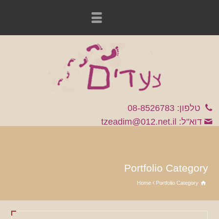
טלפון: 08-8526783
דוא"ל: tzeadim@012.net.il
Portfolio Category
Home
Portfolio Category