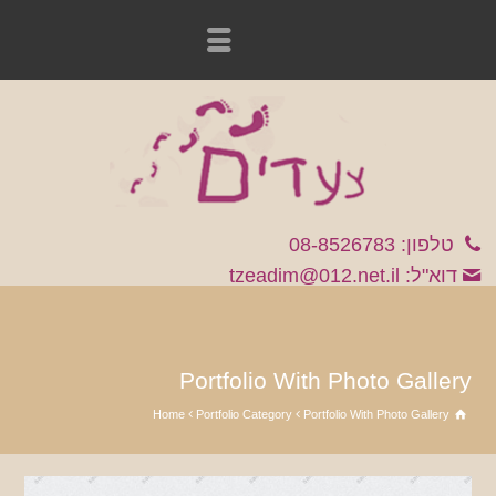
טלפון: 08-8526783
דוא"ל: tzeadim@012.net.il
Portfolio With Photo Gallery
Home
Portfolio Category
Portfolio With Photo Gallery